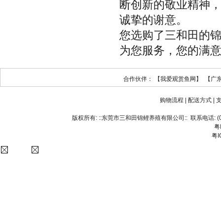
断创新的敬业精神
诚挚的谢意。
您选购了三和田的
为您服务，您的满
合作伙伴：
【我爱观赏鱼网】
【广
购物流程
|
配送方式
|
版权所有:
::东莞市三和田锦鲤养殖有限公司::
联系电话:
(
粤
粤I