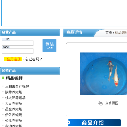
经营产品
商品详情
首页
/
精品锦
经营产品
精品锦鲤
三和田自产锦鲤
阪井养鲤场
桃太郎养鲤场
大日养鲤场
星金养鲤场
伊佐养鲤场
松江养鲤场
寺泊养鲤场