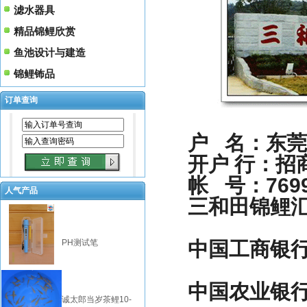
滤水器具
精品锦鲤欣赏
鱼池设计与建造
锦鲤钸品
订单查询
户 名：东莞
开户 行：招
帐 号：76990
人气产品
三和田锦鲤汇
中国工商银行 95
PH测试笔
中国农业银行 622
诚太郎当岁茶鲤10-