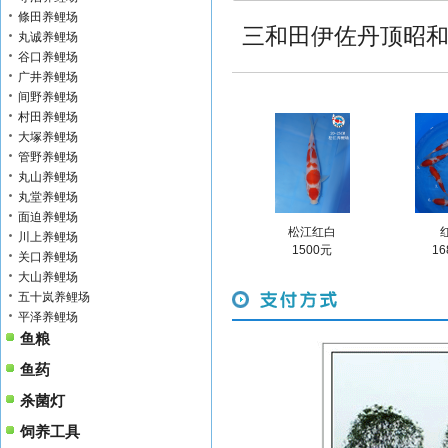
條田养鲤场
三和田伊佐丹顶昭和图
丸诚养鲤场
谷口养鲤场
广井养鲤场
间野养鲤场
村田养鲤场
大塚养鲤场
管野养鲤场
丸山养鲤场
丸堂养鲤场
面迫养鲤场
松江红白
川上养鲤场
1500元
16
关口养鲤场
大山养鲤场
五十岚养鲤场
平泽养鲤场
鱼粮
鱼药
杀菌灯
饲养工具