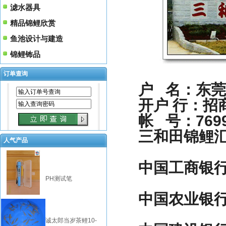
滤水器具
精品锦鲤欣赏
鱼池设计与建造
锦鲤钸品
订单查询
户 名：东莞
开户 行：招
帐 号：76990
三和田锦鲤汇
人气产品
中国工商银行 95
PH测试笔
中国农业银行 622
诚太郎当岁茶鲤10-