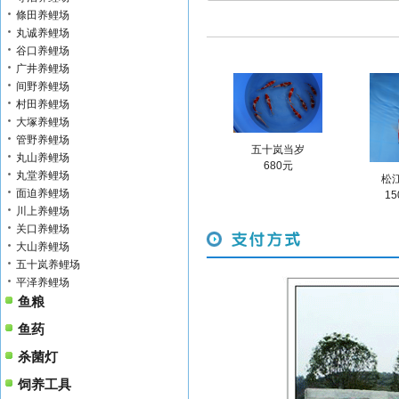
條田养鲤场
丸诚养鲤场
谷口养鲤场
广井养鲤场
间野养鲤场
村田养鲤场
大塚养鲤场
管野养鲤场
五十岚当岁
丸山养鲤场
680元
丸堂养鲤场
松
面迫养鲤场
15
川上养鲤场
关口养鲤场
大山养鲤场
五十岚养鲤场
平泽养鲤场
鱼粮
鱼药
杀菌灯
饲养工具