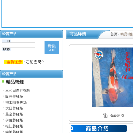
经营产品
商品详情
首页
/
精品锦
经营产品
精品锦鲤
三和田自产锦鲤
阪井养鲤场
桃太郎养鲤场
大日养鲤场
星金养鲤场
伊佐养鲤场
松江养鲤场
寺泊养鲤场